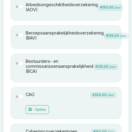
Arbeidsongeschiktheidsverzekering
Arbeidsongeschiktheidsverzekering (AOV)
€150,00
/jaar
(AOV)
Beroepsaansprakelijkheidsverzekering
Beroepsaansprakelijkheidsverzekering (BAV)
€135,00
/jaar
(BAV)
Bestuurders- en
Bestuurders- en commissarissenaansprakelijkheid (
commissarissenaansprakelijkheid
€135,00
/jaar
(BCA)
CAO
€350,00
/jaar
CAO
Opties
Cyberrisicoverzekeringen
€150,00
/jaar